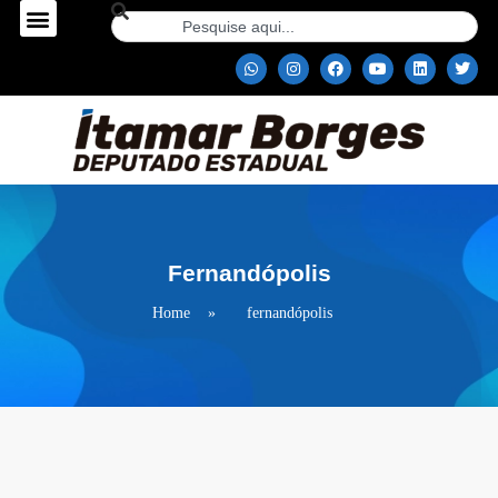
Fernandópolis
Home
»
fernandópolis