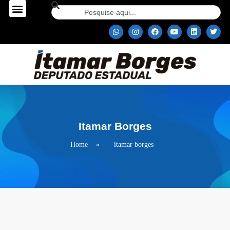
Itamar Borges
Home
»
itamar borges