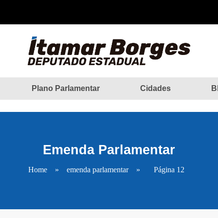
Plano Parlamentar
Cidades
B
Emenda Parlamentar
Home
»
emenda parlamentar
»
Página 12