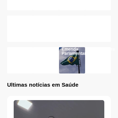
Esporte
Educação
Habitação
Meio
Ambiente
Saúde
Segurança
Emenda
Infraestrutura
Parlamentar
Ultimas notícias em Saúde