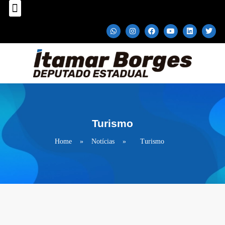
Sobre o Deputado
Plano Parlamentar
Fale com Itamar Borges
Turismo
Home
»
Notícias
»
Turismo