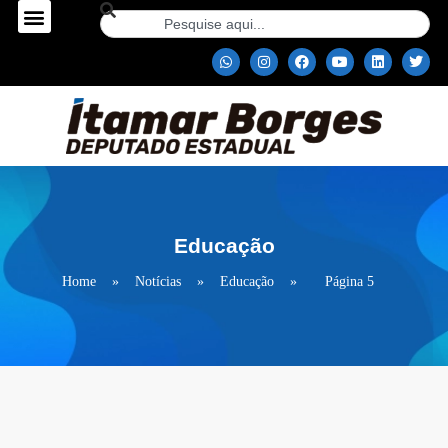
Educação
Home
»
Notícias
»
Educação
»
Página 5