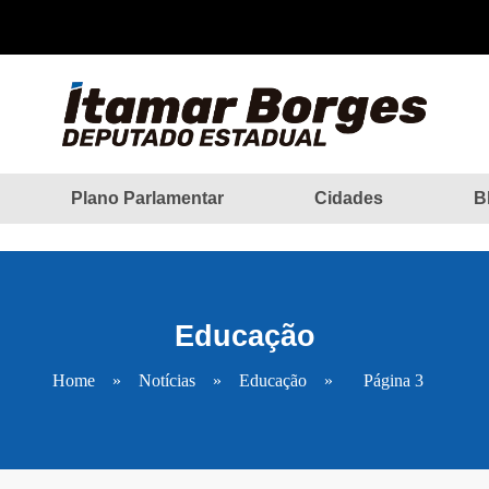
Plano Parlamentar
Cidades
B
Educação
Home
»
Notícias
»
Educação
»
Página 3