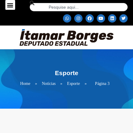
Esporte
Home
»
Notícias
»
Esporte
»
Página 3