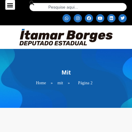
Mit
Home
»
mit
»
Página 2