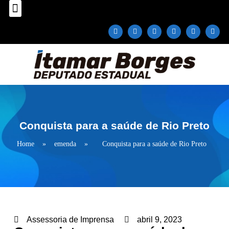
Sobre o Deputado
Plano Parlamentar
Fale com Itamar Borges
Conquista para a saúde de Rio Preto
Home
»
emenda
»
Conquista para a saúde de Rio Preto
Assessoria de Imprensa
abril 9, 2023