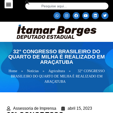
32° CONGRESSO BRASILEIRO DO
QUARTO DE MILHA É REALIZADO EM
ARAÇATUBA
Home
»
Notícias
»
Agricultura
»
32° CONGRESSO
BRASILEIRO DO QUARTO DE MILHA É REALIZADO EM
ARAÇATUBA
Assessoria de Imprensa
abril 15, 2023