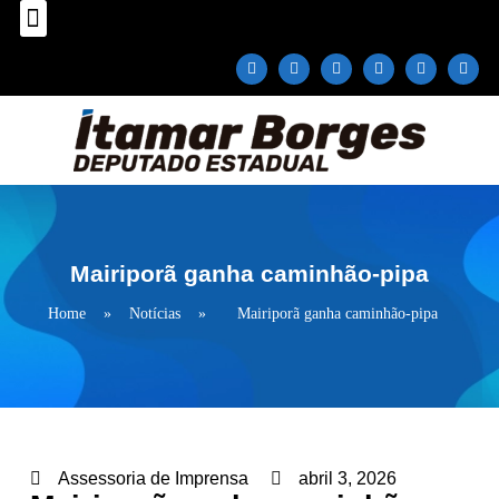
Sobre o Deputado
Plano Parlamentar
Fale com Itamar Borges
Mairiporã ganha caminhão-pipa
Home
»
Notícias
»
Mairiporã ganha caminhão-pipa
Assessoria de Imprensa
abril 3, 2026