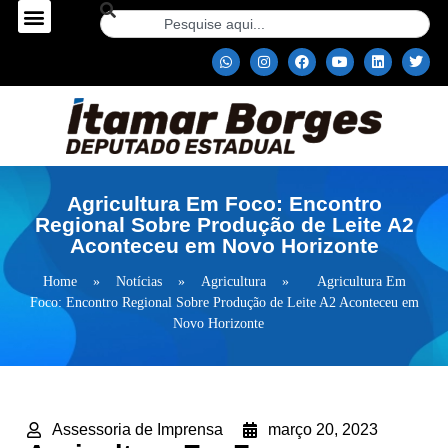
Agricultura Em Foco: Encontro
Regional Sobre Produção de Leite A2
Aconteceu em Novo Horizonte
Home
»
Notícias
»
Agricultura
»
Agricultura Em
Foco: Encontro Regional Sobre Produção de Leite A2 Aconteceu em
Novo Horizonte
Assessoria de Imprensa
março 20, 2023