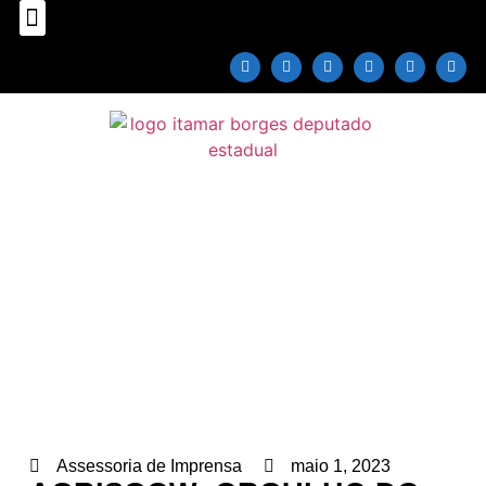
Sobre o Deputado
Plano Parlamentar
Fale com Itamar Borges
AGRISGOW: ORGULHO DO NOSSO
AGRO!
Home
»
Notícias
»
Agricultura
»
AGRISGOW:
ORGULHO DO NOSSO AGRO!
Assessoria de Imprensa
maio 1, 2023