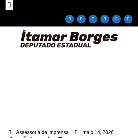
Sobre o Deputado
Plano Parlamentar
Fale com Itamar Borges
Américo de Campos conquista pá
carregadeira
Home
»
Notícias
»
Américo de Campos conquista pá
carregadeira
Assessoria de Imprensa
maio 14, 2026