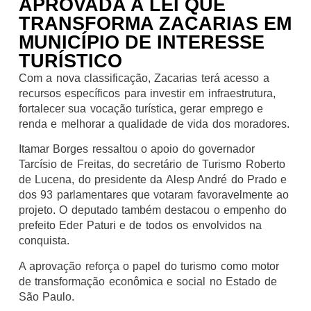
APROVADA A LEI QUE
TRANSFORMA ZACARIAS EM
MUNICÍPIO DE INTERESSE
TURÍSTICO
O
Com a nova classificação, Zacarias terá acesso a
deputado
recursos específicos para investir em infraestrutura,
estadual
fortalecer sua vocação turística, gerar emprego e
Itamar
renda e melhorar a qualidade de vida dos moradores.
Borges
Itamar Borges ressaltou o apoio do governador
presenciou,
Tarcísio de Freitas, do secretário de Turismo Roberto
na
de Lucena, do presidente da Alesp André do Prado e
Assembleia
dos 93 parlamentares que votaram favoravelmente ao
Legislativa
projeto. O deputado também destacou o empenho do
de
prefeito Eder Paturi e de todos os envolvidos na
São
conquista.
Paulo,
a
A aprovação reforça o papel do turismo como motor
aprovação
de transformação econômica e social no Estado de
da
São Paulo.
lei