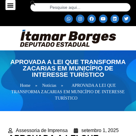
APROVADA A LEI QUE TRANSFORMA
ZACARIAS EM MUNICÍPIO DE
INTERESSE TURÍSTICO
Home
»
Notícias
»
APROVADA A LEI QUE
TRANSFORMA ZACARIAS EM MUNICÍPIO DE INTERESSE
TURÍSTICO
Assessoria de Imprensa
setembro 1, 2025