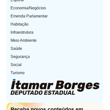
benefícios
diretos
Economia/Negócios
para
Emenda Parlamentar
a
população.
Habitação
Infraestrutura
Meio Ambiente
Saúde
Segurança
Social
Turismo
Receba novos conteúdos em