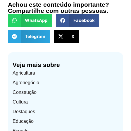
Achou este conteúdo importante?
que
Compartilhe com outras pessoas.
transforma
Zacarias
WhatsApp
Facebook
em
Município
Telegram
X
de
Interesse
Turístico
(MIT).
A
Veja mais sobre
medida
Agricultura
representa
mais
Agronegócio
oportunidades
Construção
de
desenvolvimento
Cultura
para
Destaques
a
cidade
Educação
e
Esporte