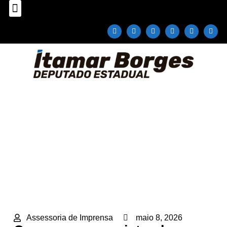
Sobre o Deputado
Plano Parlamentar
Fale com Itamar Borges
Caçapava conquista obras em vicinais
Home
»
Notícias
»
Caçapava conquista obras em vicinais
Assessoria de Imprensa
maio 8, 2026