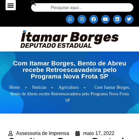
Com Itamar Borges, Bento de Abreu
recebe Retroescavadeira pelo
Programa Nova Frota SP
Home
»
Notícias
»
Agricultura
»
Com Itamar Borges,
Bento de Abreu recebe Retroescavadeira pelo Programa Nova Frota
SP
Assessoria de Imprensa
maio 17, 2022