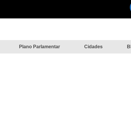
Plano Parlamentar
Cidades
B
olina celebra convênio para reca
Home
»
Notícias
»
Colina celebra convênio para recape