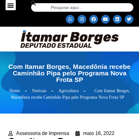
Com Itamar Borges, Macedônia recebe
Caminhão Pipa pelo Programa Nova
Frota SP
Home
»
Notícias
»
Agricultura
»
Com Itamar Borges,
Macedônia recebe Caminhão Pipa pelo Programa Nova Frota SP
Assessoria de Imprensa
maio 16, 2022