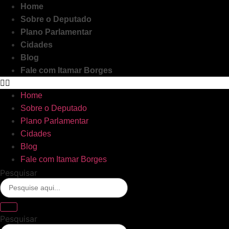
Ir
Home
para
Sobre o Deputado
o
Plano Parlamentar
conteúdo
Cidades
Blog
Fale com Itamar Borges
Home
Sobre o Deputado
Plano Parlamentar
Cidades
Blog
Fale com Itamar Borges
Pesquisar
Pesquisar