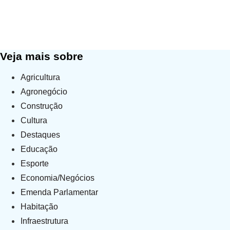
Conquista histórica: Mais de 500 
Paranapanema com o apoio do de
Home
»
Notícias
»
Conquista histórica: M
Veja mais sobre
Agricultura
Agronegócio
Construção
Cultura
Destaques
Educação
Esporte
Economia/Negócios
Emenda Parlamentar
Habitação
Infraestrutura