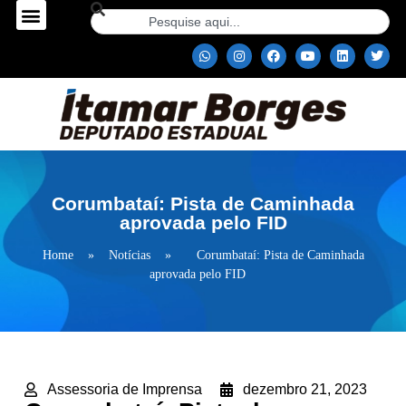
Corumbataí: Pista de Caminhada
aprovada pelo FID
Home
»
Notícias
»
Corumbataí: Pista de Caminhada
aprovada pelo FID
Assessoria de Imprensa
dezembro 21, 2023