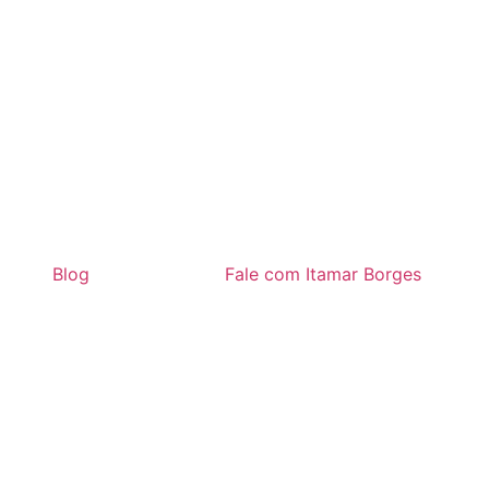
Blog
Fale com Itamar Borges
AÚDE DE SUD MENNUCCI
ÚDE DE SUD MENNUCCI