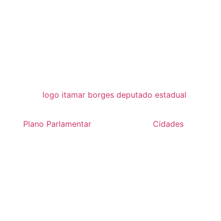
Plano Parlamentar
Cidades
TINA MAIS R$150 MIL PARA A S
DEPUTADO ITAMAR DESTINA MAIS R$150 MIL PARA A SA