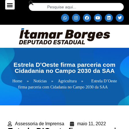
Estrela D’Oeste firma parceria com
Cidadania no Campo 2030 da SAA
Home
»
Notícias
»
Agricultura
»
Estrela D’Oeste
firma parceria com Cidadania no Campo 2030 da SAA
Assessoria de Imprensa
maio 11, 2022