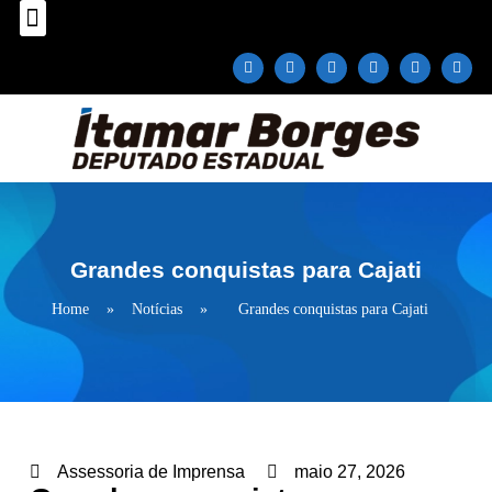
Sobre o Deputado
Plano Parlamentar
Fale com Itamar Borges
Grandes conquistas para Cajati
Home
»
Notícias
»
Grandes conquistas para Cajati
Assessoria de Imprensa
maio 27, 2026