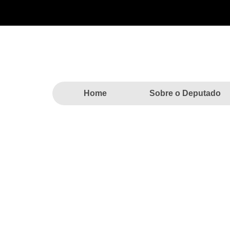
Home
Sobre o Deputado
HOSPITAL BEZERRA DE
DO DEPUTADO ITAMAR 
Home
»
Notícias
»
HOSPITAL BEZE