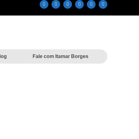
log
Fale com Itamar Borges
DO GRAÇAS À EMENDA
MENDA DO DEPUTADO ITAMAR BORGES