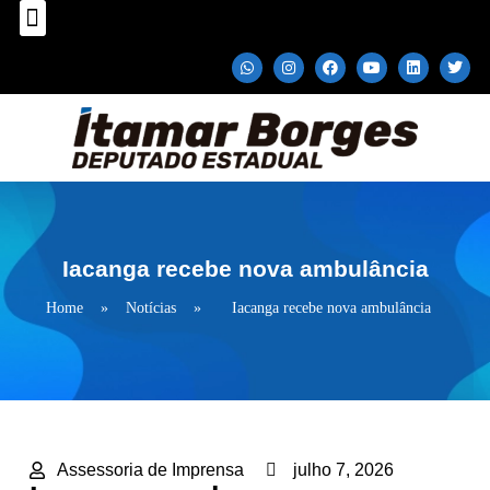
Sobre o Deputado
Plano Parlamentar
Fale com Itamar Borges
Iacanga recebe nova ambulância
Home
»
Notícias
»
Iacanga recebe nova ambulância
Assessoria de Imprensa
julho 7, 2026