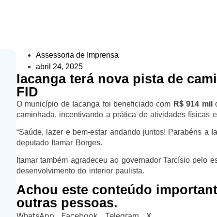
Assessoria de Imprensa
abril 24, 2025
Iacanga terá nova pista de cam
FID
O município de Iacanga foi beneficiado com
R$ 914 mil
d
caminhada, incentivando a prática de atividades físicas e 
“Saúde, lazer e bem-estar andando juntos! Parabéns a I
deputado Itamar Borges.
Itamar também agradeceu ao governador Tarcísio pelo esf
desenvolvimento do interior paulista.
Achou este conteúdo importan
outras pessoas.
WhatsApp
Facebook
Telegram
X