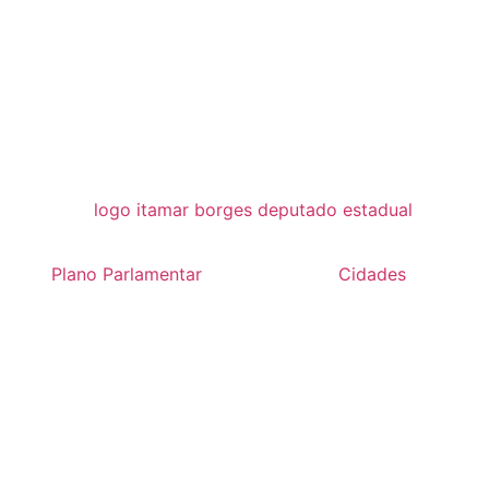
Plano Parlamentar
Cidades
 nova pista de caminhada com R$ 9
Notícias
»
Iacanga terá nova pista de caminhada com R$ 914 m