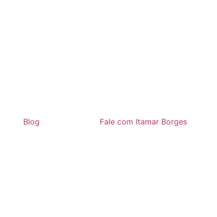
Blog
Fale com Itamar Borges
14 mil do FID
il do FID