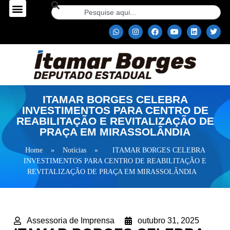
ITAMAR BORGES CELEBRA
INVESTIMENTOS PARA CENTRO DE
REABILITAÇÃO E REVITALIZAÇÃO DE
PRAÇA EM MIRASSOLÂNDIA
Home
»
Notícias
»
ITAMAR BORGES CELEBRA
INVESTIMENTOS PARA CENTRO DE REABILITAÇÃO E
REVITALIZAÇÃO DE PRAÇA EM MIRASSOLÂNDIA
Assessoria de Imprensa
outubro 31, 2025