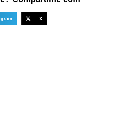
egram
X