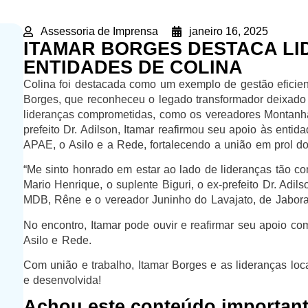
Assessoria de Imprensa
janeiro 16, 2025
ITAMAR BORGES DESTACA LI
ENTIDADES DE COLINA
Colina foi destacada como um exemplo de gestão eficien
Borges, que reconheceu o legado transformador deixado 
lideranças comprometidas, como os vereadores Montanha 
prefeito Dr. Adilson, Itamar reafirmou seu apoio às enti
APAE, o Asilo e a Rede, fortalecendo a união em prol do
“Me sinto honrado em estar ao lado de lideranças tão 
Mario Henrique, o suplente Biguri, o ex-prefeito Dr. Adi
MDB, Rêne e o vereador Juninho do Lavajato, de Jaboran
No encontro, Itamar pode ouvir e reafirmar seu apoio c
Asilo e Rede.
Com união e trabalho, Itamar Borges e as lideranças loc
e desenvolvida!
Achou este conteúdo importan