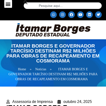
ITAMAR BORGES E GOVERNADOR
TARCÍSIO DESTINAM R$2 MILHÕES
PARA OBRAS DE RECAPEAMENTO EM
COSMORAMA
Home
»
Notícias
»
ITAMAR BORGES E
GOVERNADOR TARCÍSIO DESTINAM R$2 MILHÕES PARA
OBRAS DE RECAPEAMENTO EM COSMORAMA
Assessoria de Imprensa
outubro 24, 2025