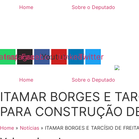
Ir
Home
Sobre o Deputado
para
o
conteúdo
atsapp
Instagram
Facebook
Youtube
Linkedin
Twitter
Home
Sobre o Deputado
ITAMAR BORGES E TAR
PARA CONSTRUÇÃO DE
Home
»
Notícias
»
ITAMAR BORGES E TARCÍSIO DE FREI