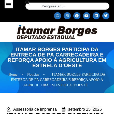
ITAMAR BORGES PARTICIPA DA
ENTREGA DE PÁ CARREGADEIRA E
REFORÇA APOIO À AGRICULTURA EM
ESTRELA D’OESTE
Home
»
Notícias
»
ITAMAR BORGES PARTICIPA DA
ENTREGA DE PÁ CARREGADEIRA E REFORÇA APOIO À
AGRICULTURA EM ESTRELA D’OESTE
Assessoria de Imprensa
setembro 25, 2025