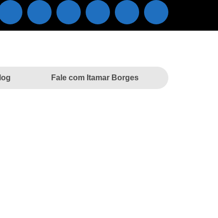
log
Fale com Itamar Borges
IANÇAS EM
NÇAS EM FERNANDÓPOLIS