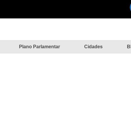
Plano Parlamentar
Cidades
B
IPA DE EVENTO VOLTADO ÀS CR
AMAR BORGES PARTICIPA DE EVENTO VOLTADO ÀS CRIA