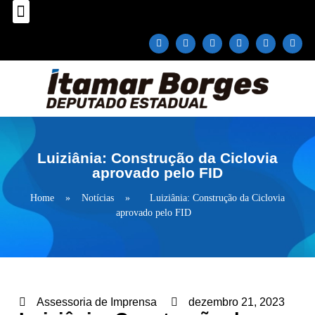
Sobre o Deputado
Plano Parlamentar
Fale com Itamar Borges
Luiziânia: Construção da Ciclovia
aprovado pelo FID
Home
»
Notícias
»
Luiziânia: Construção da Ciclovia
aprovado pelo FID
Assessoria de Imprensa
dezembro 21, 2023