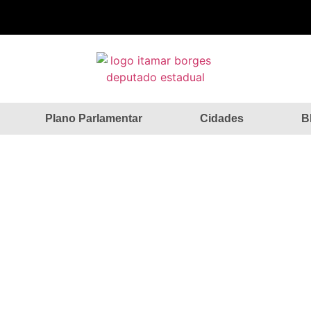
Plano Parlamentar
Cidades
B
Mais recursos para Garça
Home
»
Notícias
»
Mais recursos para Garça