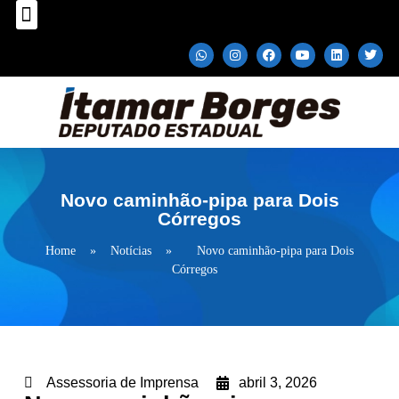
Sobre o Deputado
Plano Parlamentar
Fale com Itamar Borges
Novo caminhão-pipa para Dois
Córregos
Home
»
Notícias
»
Novo caminhão-pipa para Dois
Córregos
Assessoria de Imprensa
abril 3, 2026