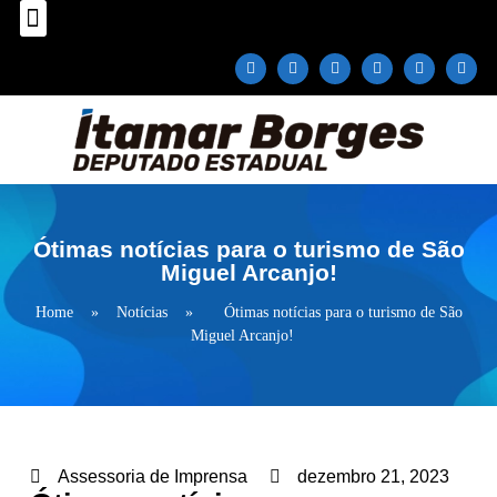
Sobre o Deputado
Plano Parlamentar
Fale com Itamar Borges
Ótimas notícias para o turismo de São
Miguel Arcanjo!
Home
»
Notícias
»
Ótimas notícias para o turismo de São
Miguel Arcanjo!
Assessoria de Imprensa
dezembro 21, 2023