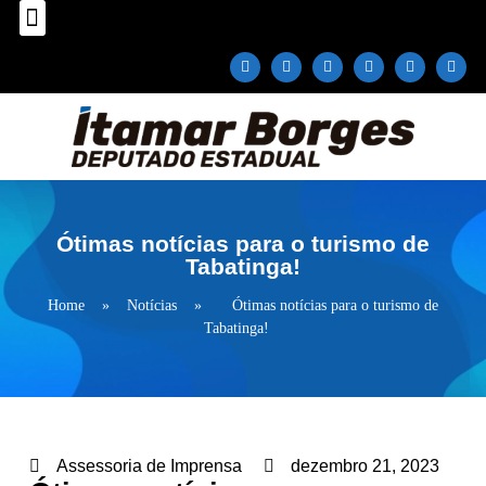
Sobre o Deputado
Plano Parlamentar
Fale com Itamar Borges
Ótimas notícias para o turismo de
Tabatinga!
Home
»
Notícias
»
Ótimas notícias para o turismo de
Tabatinga!
Assessoria de Imprensa
dezembro 21, 2023