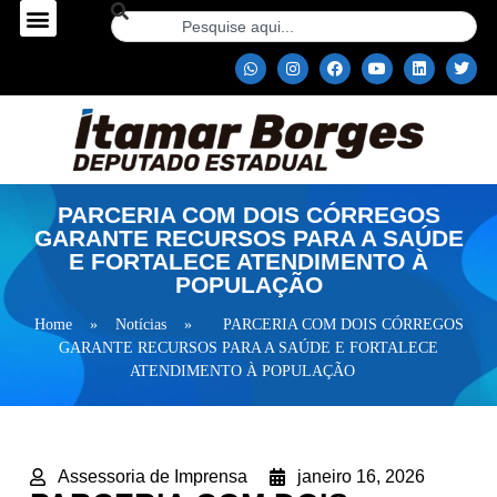
PARCERIA COM DOIS CÓRREGOS
GARANTE RECURSOS PARA A SAÚDE
E FORTALECE ATENDIMENTO À
POPULAÇÃO
Home
»
Notícias
»
PARCERIA COM DOIS CÓRREGOS
GARANTE RECURSOS PARA A SAÚDE E FORTALECE
ATENDIMENTO À POPULAÇÃO
Assessoria de Imprensa
janeiro 16, 2026