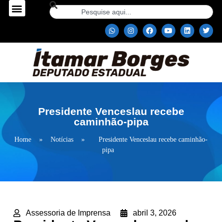
Presidente Venceslau recebe
caminhão-pipa
Home
»
Notícias
»
Presidente Venceslau recebe caminhão-
pipa
Assessoria de Imprensa
abril 3, 2026