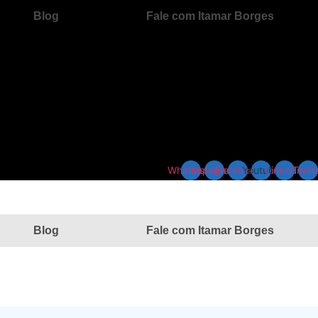
Blog
Fale com Itamar Borges
Whatsapp
Instagram
Facebook
Youtube
Linkedin
Twitt
Blog
Fale com Itamar Borges
OVA D’OESTE
TERRA NOVA D’OESTE