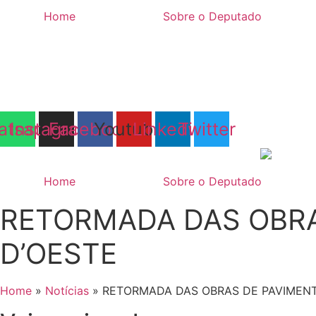
Ir
Home
Sobre o Deputado
para
o
conteúdo
atsapp
Instagram
Facebook
Youtube
Linkedin
Twitter
Home
Sobre o Deputado
RETORMADA DAS OBRAS
D’OESTE
Home
»
Notícias
»
RETORMADA DAS OBRAS DE PAVIMENTA