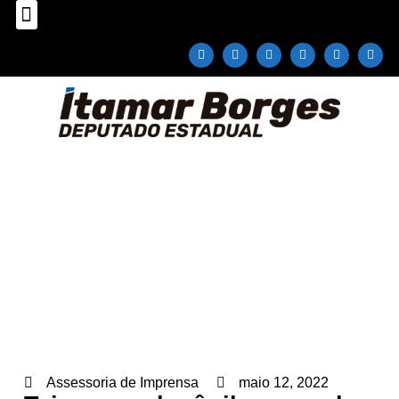
Sobre o Deputado
Plano Parlamentar
Fale com Itamar Borges
Taiaçu recebe ônibus escolar
Home
»
Notícias
»
Educação
»
Taiaçu recebe ônibus
escolar
Assessoria de Imprensa
maio 12, 2022