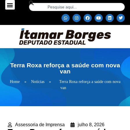
Terra Roxa reforça a saúde com nova
van
Home
»
Notícias
»
Terra Roxa reforça a saúde com nova
van
Assessoria de Imprensa
julho 8, 2026