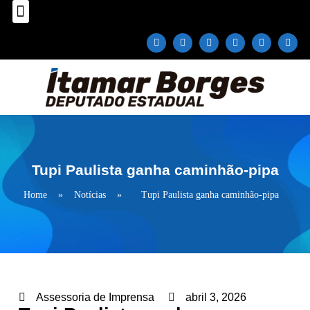
Sobre o Deputado
Plano Parlamentar
Fale com Itamar Borges
Tupi Paulista ganha caminhão-pipa
Home
»
Notícias
»
Tupi Paulista ganha caminhão-pipa
Assessoria de Imprensa
abril 3, 2026