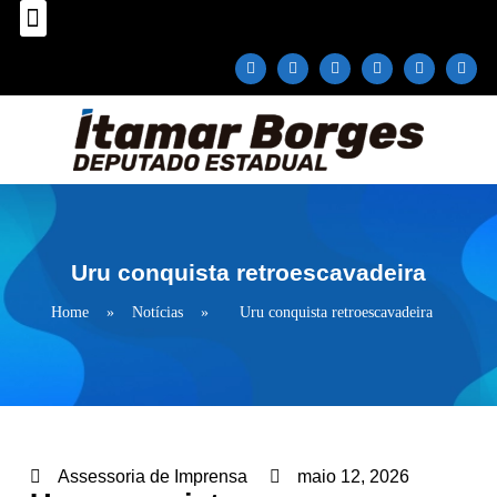
Sobre o Deputado
Plano Parlamentar
Fale com Itamar Borges
Uru conquista retroescavadeira
Home
»
Notícias
»
Uru conquista retroescavadeira
Assessoria de Imprensa
maio 12, 2026