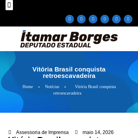
Sobre o Deputado
Plano Parlamentar
Fale com Itamar Borges
Vitória Brasil conquista
retroescavadeira
Home
»
Notícias
»
Vitória Brasil conquista
retroescavadeira
Assessoria de Imprensa
maio 14, 2026