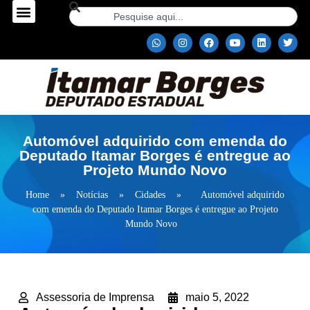
Automóvel adquirido com emenda do
Deputado Itamar Borges é entregue ao
Projeto Mundo Novo
Home
»
Notícias
»
Cidades
»
Automóvel adquirido
com emenda do Deputado Itamar Borges é entregue ao Projeto
Mundo Novo
Assessoria de Imprensa
maio 5, 2022