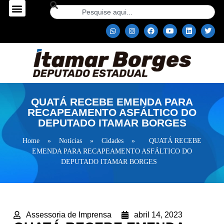
QUATÁ RECEBE EMENDA PARA
RECAPEAMENTO ASFÁLTICO DO
DEPUTADO ITAMAR BORGES
Home
»
Notícias
»
Cidades
»
QUATÁ RECEBE
EMENDA PARA RECAPEAMENTO ASFÁLTICO DO
DEPUTADO ITAMAR BORGES
Assessoria de Imprensa
abril 14, 2023